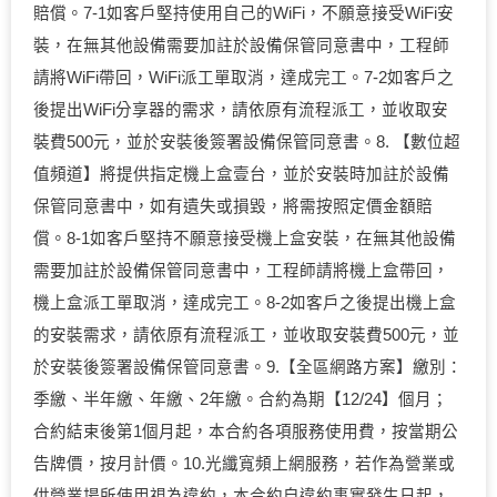
賠償。7-1如客戶堅持使用自己的WiFi，不願意接受WiFi安
裝，在無其他設備需要加註於設備保管同意書中，工程師
請將WiFi帶回，WiFi派工單取消，達成完工。7-2如客戶之
後提出WiFi分享器的需求，請依原有流程派工，並收取安
裝費500元，並於安裝後簽署設備保管同意書。8. 【數位超
值頻道】將提供指定機上盒壹台，並於安裝時加註於設備
保管同意書中，如有遺失或損毀，將需按照定價金額賠
償。8-1如客戶堅持不願意接受機上盒安裝，在無其他設備
需要加註於設備保管同意書中，工程師請將機上盒帶回，
機上盒派工單取消，達成完工。8-2如客戶之後提出機上盒
的安裝需求，請依原有流程派工，並收取安裝費500元，並
於安裝後簽署設備保管同意書。9.【全區網路方案】繳別：
季繳、半年繳、年繳、2年繳。合約為期【12/24】個月；
合約結束後第1個月起，本合約各項服務使用費，按當期公
告牌價，按月計價。10.光纖寬頻上網服務，若作為營業或
供營業場所使用視為違約，本合約自違約事實發生日起，