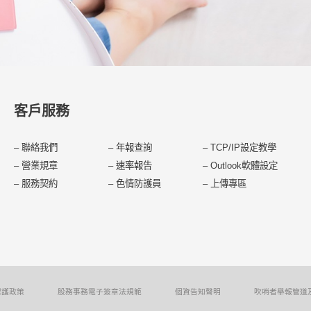
客戶服務
–
聯絡我們
–
年報查詢
–
TCP/IP設定教學
–
營業規章
–
速率報告
–
Outlook軟體設定
–
服務契約
–
色情防護員
–
上傳專區
保護政策
股務事務電子簽章法規範
個資告知聲明
吹哨者舉報管道